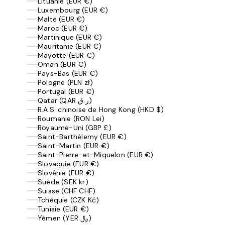
Lituanie (EUR €)
Luxembourg (EUR €)
Malte (EUR €)
Maroc (EUR €)
Martinique (EUR €)
Mauritanie (EUR €)
Mayotte (EUR €)
Oman (EUR €)
Pays-Bas (EUR €)
Pologne (PLN zł)
Portugal (EUR €)
Qatar (QAR ر.ق)
R.A.S. chinoise de Hong Kong (HKD $)
Roumanie (RON Lei)
Royaume-Uni (GBP £)
Saint-Barthélemy (EUR €)
Saint-Martin (EUR €)
Saint-Pierre-et-Miquelon (EUR €)
Slovaquie (EUR €)
Slovénie (EUR €)
Suède (SEK kr)
Suisse (CHF CHF)
Tchéquie (CZK Kč)
Tunisie (EUR €)
Yémen (YER ﷼)