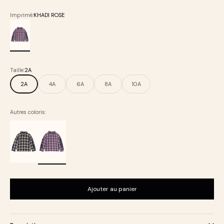
Imprimé:
KHADI ROSE
KHADI ROSE
Taille:
2A
2A
4A
6A
8A
10A
Autres coloris:
Ajouter au panier