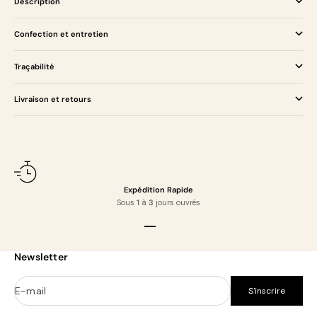
Description
Confection et entretien
Traçabilité
Livraison et retours
Expédition Rapide
Sous
1
à
3
jours ouvrés
Aller à l'élément 1
Aller à l'élément 2
Aller à l'élément 3
Aller à l'élément 4
Newsletter
E-mail
S'inscrire