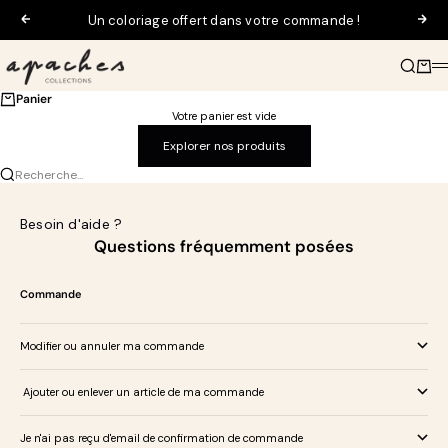
Passer au contenu
Un coloriage offert dans votre commande !
Précédent
Suiv
Apaches Collections
Recherch
Panier
M
Panier
Votre panier est vide
Explorer nos produits
Recherche...
Besoin d'aide ?
Questions fréquemment posées
Commande
Modifier ou annuler ma commande
Ajouter ou enlever un article de ma commande
Je n'ai pas reçu d'email de confirmation de commande