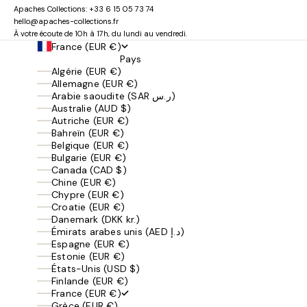
Apaches Collections:
+33 6 15 05 73 74
hello@apaches-collections.fr
À votre écoute de 10h à 17h, du lundi au vendredi.
France (EUR €)
Pays
Algérie (EUR €)
Allemagne (EUR €)
Arabie saoudite (SAR ر.س)
Australie (AUD $)
Autriche (EUR €)
Bahreïn (EUR €)
Belgique (EUR €)
Bulgarie (EUR €)
Canada (CAD $)
Chine (EUR €)
Chypre (EUR €)
Croatie (EUR €)
Danemark (DKK kr.)
Émirats arabes unis (AED د.إ)
Espagne (EUR €)
Estonie (EUR €)
États-Unis (USD $)
Finlande (EUR €)
France (EUR €)
Grèce (EUR €)