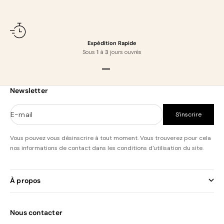
Expédition Rapide
Sous
1
à
3
jours ouvrés
Aller à l'élément 1
Aller à l'élément 2
Aller à l'élément 3
Aller à l'élément 4
Newsletter
E-mail
S'inscrire
Vous pouvez vous désinscrire à tout moment. Vous trouverez pour cela
nos informations de contact dans les conditions d'utilisation du site.
À propos
Nous contacter