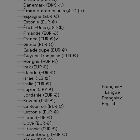
Danemark (DKK kr.)
Émirats arabes unis (AED د.إ)
Espagne (EUR €)
Estonie (EUR €)
États-Unis (USD $)
Finlande (EUR €)
France (EUR €)
Grèce (EUR €)
Guadeloupe (EUR €)
Guyane française (EUR €)
Hongrie (HUF Ft)
Irak (EUR €)
Irlande (EUR €)
Israël (ILS ₪)
Italie (EUR €)
Français
Japon (JPY ¥)
Langue
Jordanie (EUR €)
Français
Koweït (EUR €)
English
La Réunion (EUR €)
Lettonie (EUR €)
Liban (EUR €)
Libye (EUR €)
Lituanie (EUR €)
Luxembourg (EUR €)
Malte (EUR €)