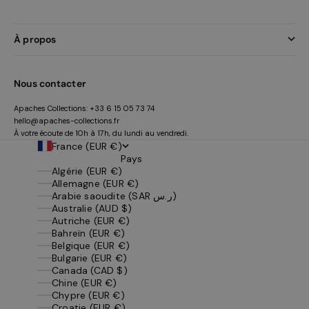
À propos
Nous contacter
Apaches Collections:
+33 6 15 05 73 74
hello@apaches-collections.fr
À votre écoute de 10h à 17h, du lundi au vendredi.
France (EUR €)
Pays
Algérie (EUR €)
Allemagne (EUR €)
Arabie saoudite (SAR ر.س)
Australie (AUD $)
Autriche (EUR €)
Bahreïn (EUR €)
Belgique (EUR €)
Bulgarie (EUR €)
Canada (CAD $)
Chine (EUR €)
Chypre (EUR €)
Croatie (EUR €)