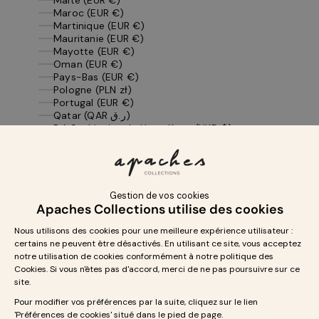
Maroc (EUR €)
Martinique (EUR €)
Mauritanie (EUR €)
Mayotte (EUR €)
Oman (EUR €)
Pays-Bas (EUR €)
Pologne (PLN zł)
Portugal (EUR €)
Qatar (QAR ر.ق)
R.A.S. chinoise de Hong Kong (HKD $)
Roumanie (RON Lei)
Royaume-Uni (GBP £)
Saint-Barthélemy (EUR €)
Saint-Martin (EUR €)
Saint-Pierre-et-Miquelon (EUR €)
Slovaquie (EUR €)
Slovénie (EUR €)
Suède (SEK kr)
Suisse (CHF CHF)
Tchéquie (CZK Kč)
Tunisie (EUR €)
Yémen (YER ﷼)