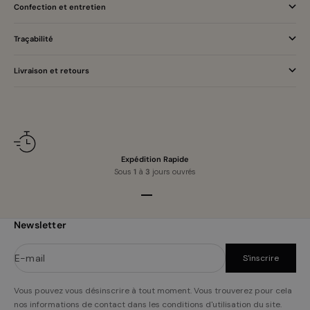
Confection et entretien
Traçabilité
Livraison et retours
Expédition Rapide
Sous
1
à
3
jours ouvrés
Aller à l'élément 1
Aller à l'élément 2
Aller à l'élément 3
Aller à l'élément 4
Newsletter
E-mail
S'inscrire
Vous pouvez vous désinscrire à tout moment. Vous trouverez pour cela
nos informations de contact dans les conditions d'utilisation du site.