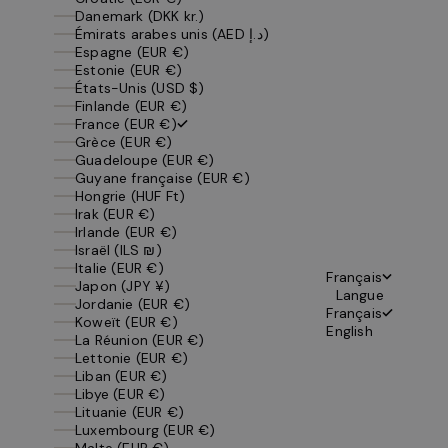
Danemark (DKK kr.)
Émirats arabes unis (AED د.إ)
Espagne (EUR €)
Estonie (EUR €)
États-Unis (USD $)
Finlande (EUR €)
France (EUR €)
Grèce (EUR €)
Guadeloupe (EUR €)
Guyane française (EUR €)
Hongrie (HUF Ft)
Irak (EUR €)
Irlande (EUR €)
Israël (ILS ₪)
Italie (EUR €)
Français
Japon (JPY ¥)
Langue
Jordanie (EUR €)
Français
Koweït (EUR €)
English
La Réunion (EUR €)
Lettonie (EUR €)
Liban (EUR €)
Libye (EUR €)
Lituanie (EUR €)
Luxembourg (EUR €)
Malte (EUR €)