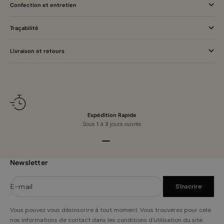
Confection et entretien
Traçabilité
Livraison et retours
Expédition Rapide
Sous
1
à
3
jours ouvrés
Aller à l'élément 1
Aller à l'élément 2
Aller à l'élément 3
Aller à l'élément 4
Newsletter
E-mail
S'inscrire
Vous pouvez vous désinscrire à tout moment. Vous trouverez pour cela
nos informations de contact dans les conditions d'utilisation du site.