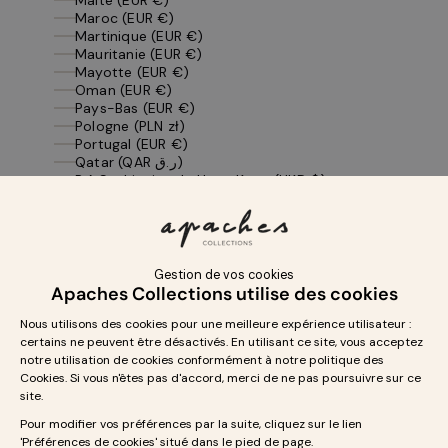
Maroc (EUR €)
Martinique (EUR €)
Mauritanie (EUR €)
Mayotte (EUR €)
Oman (EUR €)
Pays-Bas (EUR €)
Pologne (PLN zł)
Portugal (EUR €)
Qatar (QAR ر.ق)
R.A.S. chinoise de Hong Kong (HKD $)
Roumanie (RON Lei)
Royaume-Uni (GBP £)
Saint-Barthélemy (EUR €)
Saint-Martin (EUR €)
Saint-Pierre-et-Miquelon (EUR €)
Slovaquie (EUR €)
Slovénie (EUR €)
Suède (SEK kr)
Suisse (CHF CHF)
Tchéquie (CZK Kč)
Tunisie (EUR €)
Yémen (YER ﷼)