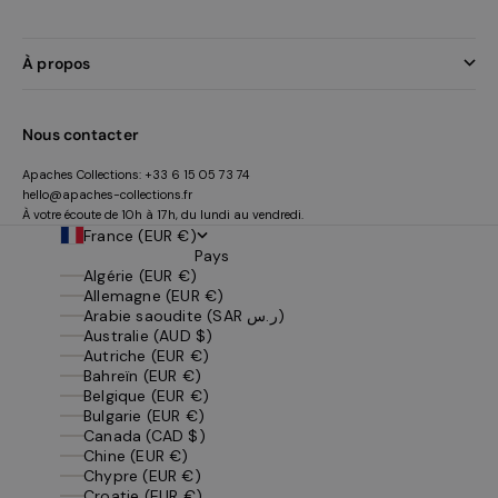
À propos
Nous contacter
Apaches Collections:
+33 6 15 05 73 74
hello@apaches-collections.fr
À votre écoute de 10h à 17h, du lundi au vendredi.
France (EUR €)
Pays
Algérie (EUR €)
Allemagne (EUR €)
Arabie saoudite (SAR ر.س)
Australie (AUD $)
Autriche (EUR €)
Bahreïn (EUR €)
Belgique (EUR €)
Bulgarie (EUR €)
Canada (CAD $)
Chine (EUR €)
Chypre (EUR €)
Croatie (EUR €)