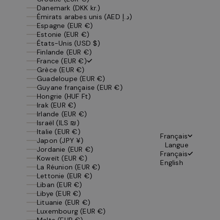
Danemark (DKK kr.)
Émirats arabes unis (AED د.إ)
Espagne (EUR €)
Estonie (EUR €)
États-Unis (USD $)
Finlande (EUR €)
France (EUR €)
Grèce (EUR €)
Guadeloupe (EUR €)
Guyane française (EUR €)
Hongrie (HUF Ft)
Irak (EUR €)
Irlande (EUR €)
Israël (ILS ₪)
Italie (EUR €)
Français
Japon (JPY ¥)
Langue
Jordanie (EUR €)
Français
Koweït (EUR €)
English
La Réunion (EUR €)
Lettonie (EUR €)
Liban (EUR €)
Libye (EUR €)
Lituanie (EUR €)
Luxembourg (EUR €)
Malte (EUR €)