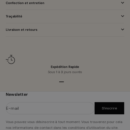
Confection et entretien
Traçabilité
Livraison et retours
Expédition Rapide
Sous
1
à
3
jours ouvrés
Aller à l'élément 1
Aller à l'élément 2
Aller à l'élément 3
Aller à l'élément 4
Newsletter
E-mail
S'inscrire
Vous pouvez vous désinscrire à tout moment. Vous trouverez pour cela
nos informations de contact dans les conditions d'utilisation du site.