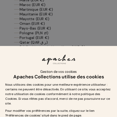
Maroc (EUR €)
Martinique (EUR €)
Mauritanie (EUR €)
Mayotte (EUR €)
Oman (EUR €)
Pays-Bas (EUR €)
Pologne (PLN zł)
Portugal (EUR €)
Qatar (QAR ر.ق)
R.A.S. chinoise de Hong Kong (HKD $)
Roumanie (RON Lei)
Royaume-Uni (GBP £)
Saint-Barthélemy (EUR €)
Saint-Martin (EUR €)
Saint-Pierre-et-Miquelon (EUR €)
Slovaquie (EUR €)
Slovénie (EUR €)
Suède (SEK kr)
Suisse (CHF CHF)
Tchéquie (CZK Kč)
Tunisie (EUR €)
Yémen (YER ﷼)