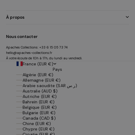
À propos
Nous contacter
Apaches Collections:
+33 6 15 05 73 74
hello@apaches-collections.fr
À votre écoute de 10h à 17h, du lundi au vendredi.
France (EUR €)
Pays
Algérie (EUR €)
Allemagne (EUR €)
Arabie saoudite (SAR ر.س)
Australie (AUD $)
Autriche (EUR €)
Bahreïn (EUR €)
Belgique (EUR €)
Bulgarie (EUR €)
Canada (CAD $)
Chine (EUR €)
Chypre (EUR €)
Croatie (EUR €)