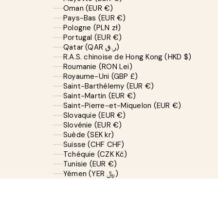
Oman (EUR €)
Pays-Bas (EUR €)
Pologne (PLN zł)
Portugal (EUR €)
Qatar (QAR ر.ق)
R.A.S. chinoise de Hong Kong (HKD $)
Roumanie (RON Lei)
Royaume-Uni (GBP £)
Saint-Barthélemy (EUR €)
Saint-Martin (EUR €)
Saint-Pierre-et-Miquelon (EUR €)
Slovaquie (EUR €)
Slovénie (EUR €)
Suède (SEK kr)
Suisse (CHF CHF)
Tchéquie (CZK Kč)
Tunisie (EUR €)
Yémen (YER ﷼)