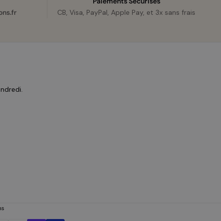
Paiements Sécurisés
ns.fr
CB, Visa, PayPal, Apple Pay, et 3x sans frais
endredi.
ns