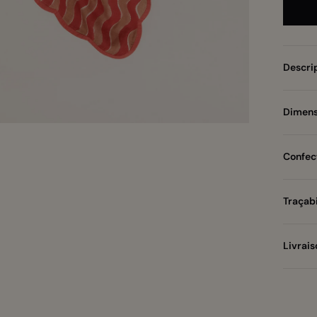
Descri
Dimens
Zoomer
sur
l'image
Confect
Traçabi
Livrais