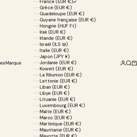
France (EUR €)
Grèce (EUR €)
Guadeloupe (EUR €)
Guyane française (EUR €)
Hongrie (HUF Ft)
Irak (EUR €)
Irlande (EUR €)
Israël (ILS ₪)
Italie (EUR €)
Japon (JPY ¥)
Jordanie (EUR €)
ves
Marque
Connexi
Rech
Pa
Koweït (EUR €)
La Réunion (EUR €)
Lettonie (EUR €)
Liban (EUR €)
Libye (EUR €)
Lituanie (EUR €)
Luxembourg (EUR €)
Malte (EUR €)
Maroc (EUR €)
Martinique (EUR €)
Mauritanie (EUR €)
Mayotte (EUR €)