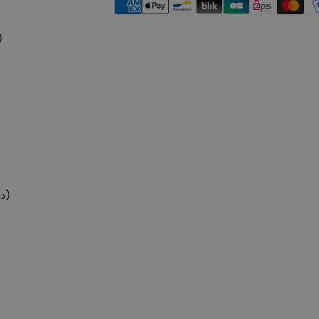
ite (SAR ر.س)
Émirats arabes unis (AED د.إ)