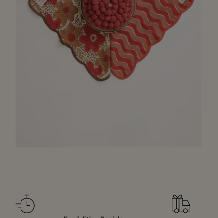
Zoomer
sur
l'image