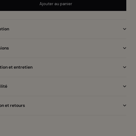
Ajouter au panier
ption
ions
ion et entretien
lité
on et retours