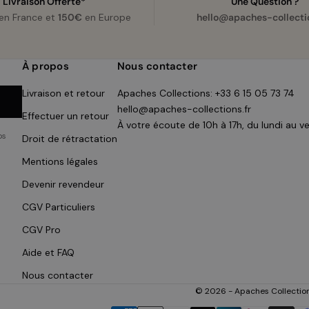
Livraison Offerte*
Une Question ?
en France et
150€
en Europe
hello@apaches-collectio
À propos
Nous contacter
Livraison et retour
Apaches Collections:
+33 6 15 05 73 74
hello@apaches-collections.fr
Effectuer un retour
À votre écoute de 10h à 17h, du lundi au v
os
Droit de rétractation
Mentions légales
Devenir revendeur
CGV Particuliers
CGV Pro
Aide et FAQ
Nous contacter
© 2026 - Apaches Collectio