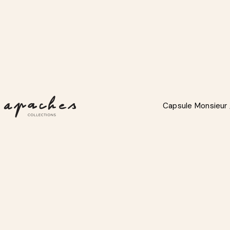
Apaches Collections
Capsule Monsieur