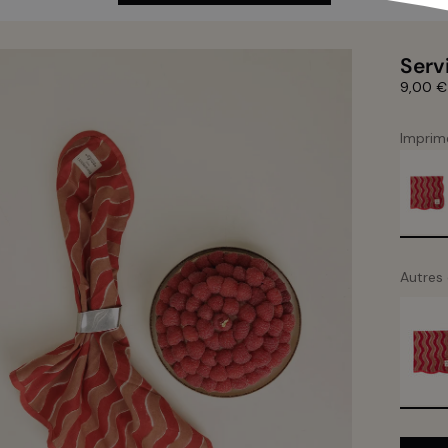
Serv
Prix de
9,00 €
Imprim
WAVES 
Autres 