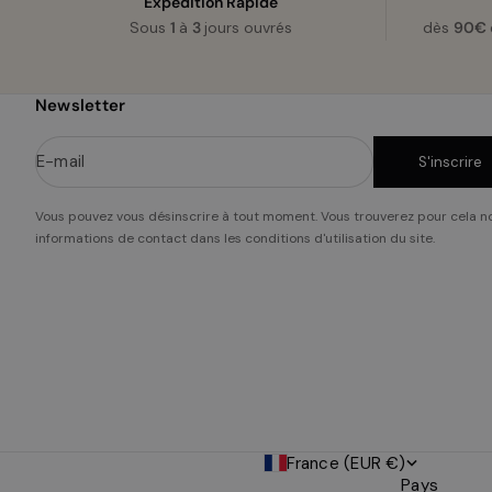
Expédition Rapide
Sous
1
à
3
jours ouvrés
dès
90€
Newsletter
E-mail
S'inscrire
Vous pouvez vous désinscrire à tout moment. Vous trouverez pour cela n
informations de contact dans les conditions d'utilisation du site.
France (EUR €)
Pays