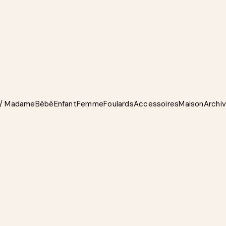
 / Madame
Bébé
Enfant
Femme
Foulards
Accessoires
Maison
Archi