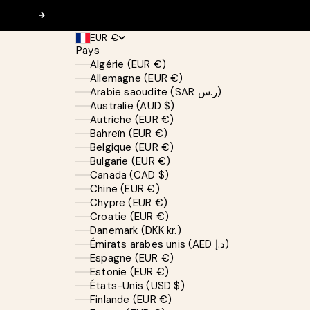
Suivant
EUR €
Pays
Algérie (EUR €)
Allemagne (EUR €)
Arabie saoudite (SAR ر.س)
Australie (AUD $)
Autriche (EUR €)
Bahreïn (EUR €)
Belgique (EUR €)
Bulgarie (EUR €)
Canada (CAD $)
Chine (EUR €)
Chypre (EUR €)
Croatie (EUR €)
Danemark (DKK kr.)
Émirats arabes unis (AED د.إ)
Espagne (EUR €)
Estonie (EUR €)
États-Unis (USD $)
Finlande (EUR €)