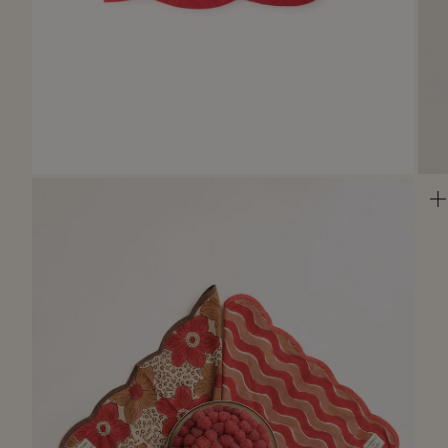
Zoomer
sur
l'image