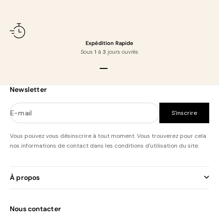
Expédition Rapide
Sous
1
à
3
jours ouvrés
Aller à l'élément 1
Aller à l'élément 2
Aller à l'élément 3
Aller à l'élément 4
Newsletter
E-mail
S'inscrire
Vous pouvez vous désinscrire à tout moment. Vous trouverez pour cela
nos informations de contact dans les conditions d'utilisation du site.
À propos
Nous contacter