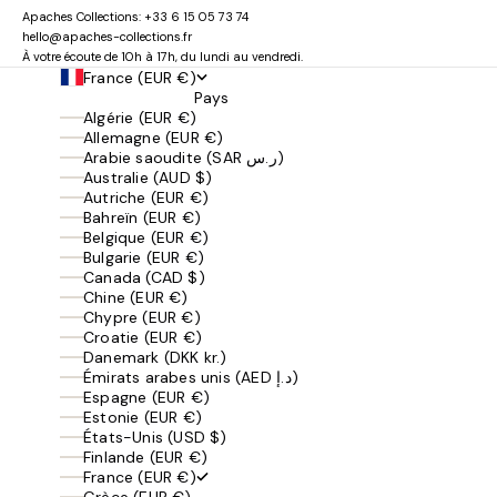
Apaches Collections:
+33 6 15 05 73 74
hello@apaches-collections.fr
À votre écoute de 10h à 17h, du lundi au vendredi.
France (EUR €)
Pays
Algérie (EUR €)
Allemagne (EUR €)
Arabie saoudite (SAR ر.س)
Australie (AUD $)
Autriche (EUR €)
Bahreïn (EUR €)
Belgique (EUR €)
Bulgarie (EUR €)
Canada (CAD $)
Chine (EUR €)
Chypre (EUR €)
Croatie (EUR €)
Danemark (DKK kr.)
Émirats arabes unis (AED د.إ)
Espagne (EUR €)
Estonie (EUR €)
États-Unis (USD $)
Finlande (EUR €)
France (EUR €)
Grèce (EUR €)