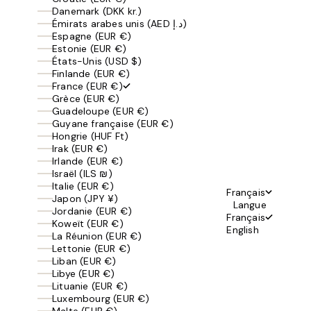
Danemark (DKK kr.)
Émirats arabes unis (AED د.إ)
Espagne (EUR €)
Estonie (EUR €)
États-Unis (USD $)
Finlande (EUR €)
France (EUR €)
Grèce (EUR €)
Guadeloupe (EUR €)
Guyane française (EUR €)
Hongrie (HUF Ft)
Irak (EUR €)
Irlande (EUR €)
Israël (ILS ₪)
Italie (EUR €)
Français
Japon (JPY ¥)
Langue
Jordanie (EUR €)
Français
Koweït (EUR €)
English
La Réunion (EUR €)
Lettonie (EUR €)
Liban (EUR €)
Libye (EUR €)
Lituanie (EUR €)
Luxembourg (EUR €)
Malte (EUR €)