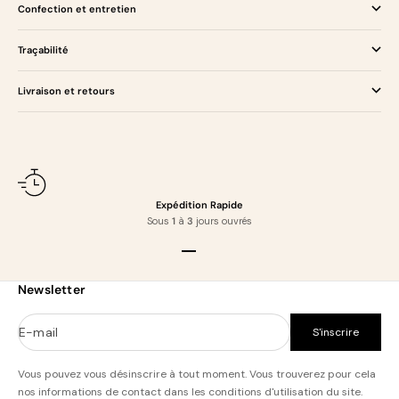
Confection et entretien
Traçabilité
Livraison et retours
Expédition Rapide
Sous
1
à
3
jours ouvrés
Aller à l'élément 1
Aller à l'élément 2
Aller à l'élément 3
Aller à l'élément 4
Newsletter
E-mail
S'inscrire
Vous pouvez vous désinscrire à tout moment. Vous trouverez pour cela
nos informations de contact dans les conditions d'utilisation du site.