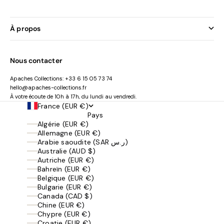
À propos
Nous contacter
Apaches Collections:
+33 6 15 05 73 74
hello@apaches-collections.fr
À votre écoute de 10h à 17h, du lundi au vendredi.
France (EUR €)
Pays
Algérie (EUR €)
Allemagne (EUR €)
Arabie saoudite (SAR ر.س)
Australie (AUD $)
Autriche (EUR €)
Bahreïn (EUR €)
Belgique (EUR €)
Bulgarie (EUR €)
Canada (CAD $)
Chine (EUR €)
Chypre (EUR €)
Croatie (EUR €)