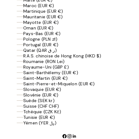
Maroc (EUR €)
Martinique (EUR €)
Mauritanie (EUR €)
Mayotte (EUR €)
Oman (EUR €)
Pays-Bas (EUR €)
Pologne (PLN zł)
Portugal (EUR €)
Qatar (QAR ر.ق)
R.A.S. chinoise de Hong Kong (HKD $)
Roumanie (RON Lei)
Royaume-Uni (GBP £)
Saint-Barthélemy (EUR €)
Saint-Martin (EUR €)
Saint-Pierre-et-Miquelon (EUR €)
Slovaquie (EUR €)
Slovénie (EUR €)
Suède (SEK kr)
Suisse (CHF CHF)
Tchéquie (CZK Kč)
Tunisie (EUR €)
Yémen (YER ﷼)