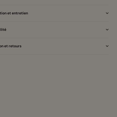
ion et entretien
lité
on et retours