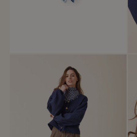
Zoomer
sur
l'image