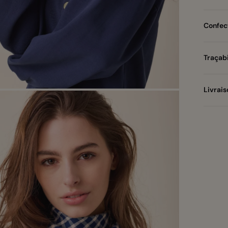
Confect
Traçabi
Livrais
Zoomer
sur
l'image