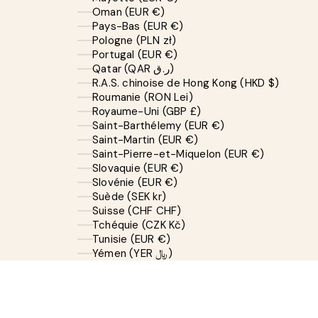
Oman (EUR €)
Pays-Bas (EUR €)
Pologne (PLN zł)
Portugal (EUR €)
Qatar (QAR ر.ق)
R.A.S. chinoise de Hong Kong (HKD $)
Roumanie (RON Lei)
Royaume-Uni (GBP £)
Saint-Barthélemy (EUR €)
Saint-Martin (EUR €)
Saint-Pierre-et-Miquelon (EUR €)
Slovaquie (EUR €)
Slovénie (EUR €)
Suède (SEK kr)
Suisse (CHF CHF)
Tchéquie (CZK Kč)
Tunisie (EUR €)
Yémen (YER ﷼)