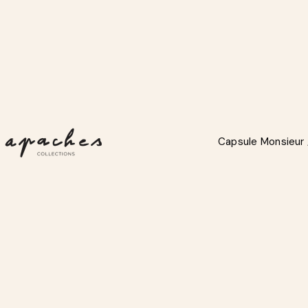
Apaches Collections
Capsule Monsieur