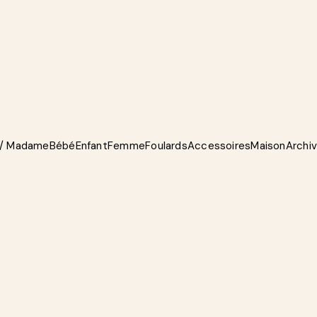
 / Madame
Bébé
Enfant
Femme
Foulards
Accessoires
Maison
Archi