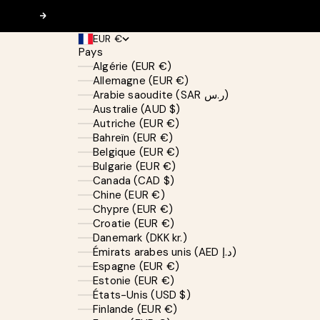
Suivant
EUR €
Pays
Algérie (EUR €)
Allemagne (EUR €)
Arabie saoudite (SAR ر.س)
Australie (AUD $)
Autriche (EUR €)
Bahreïn (EUR €)
Belgique (EUR €)
Bulgarie (EUR €)
Canada (CAD $)
Chine (EUR €)
Chypre (EUR €)
Croatie (EUR €)
Danemark (DKK kr.)
Émirats arabes unis (AED د.إ)
Espagne (EUR €)
Estonie (EUR €)
États-Unis (USD $)
Finlande (EUR €)