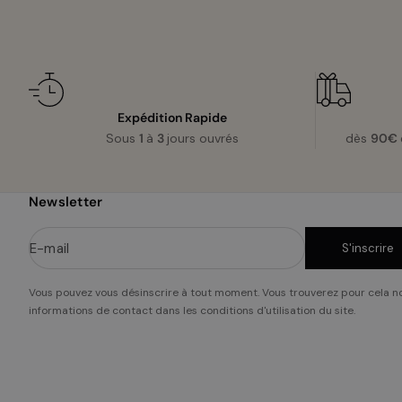
sur
l'image
Expédition Rapide
Sous
1
à
3
jours ouvrés
dès
90€
Newsletter
E-mail
S'inscrire
Vous pouvez vous désinscrire à tout moment. Vous trouverez pour cela n
informations de contact dans les conditions d'utilisation du site.