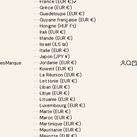
France (EUR €)
Grèce (EUR €)
Guadeloupe (EUR €)
Guyane française (EUR €)
Hongrie (HUF Ft)
Irak (EUR €)
Irlande (EUR €)
Israël (ILS ₪)
Italie (EUR €)
Japon (JPY ¥)
Jordanie (EUR €)
ves
Marque
Connexi
Rech
Pa
Koweït (EUR €)
La Réunion (EUR €)
Lettonie (EUR €)
Liban (EUR €)
Libye (EUR €)
Lituanie (EUR €)
Luxembourg (EUR €)
Malte (EUR €)
Maroc (EUR €)
Martinique (EUR €)
Mauritanie (EUR €)
Mayotte (EUR €)